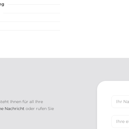
ng
Your
t Ihnen für all Ihre
Name
ne Nachricht
oder rufen Sie
Your
E-