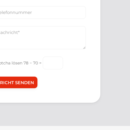
e
ptcha lösen
78 − 70 =