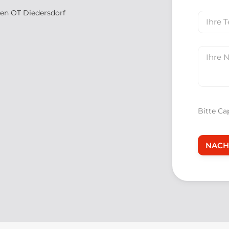
mail
ren OT Diedersdorf
Your
Phone
Your
Messag
Bitte Ca